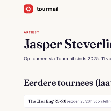
Sla navigatie over
ARTIEST
Jasper Steverl
Op tournee via Tourmail sinds 2025. 11 vo
Eerdere tournees (laat
The Healing 25-26
seizoen 25/26
11 voorstelli