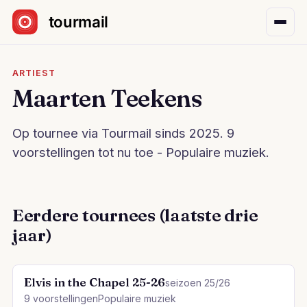
Sla navigatie over
ARTIEST
Maarten Teekens
Op tournee via Tourmail sinds 2025. 9
voorstellingen tot nu toe - Populaire muziek.
Eerdere tournees (laatste drie
jaar)
Elvis in the Chapel 25-26
seizoen 25/26
9 voorstellingen
Populaire muziek