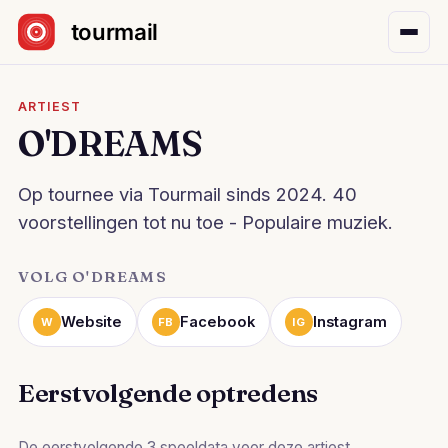
Sla navigatie over
ARTIEST
O'DREAMS
Op tournee via Tourmail sinds 2024. 40
voorstellingen tot nu toe - Populaire muziek.
VOLG O'DREAMS
Website
Facebook
Instagram
W
FB
IG
Eerstvolgende optredens
De eerstvolgende 3 speeldata voor deze artiest.