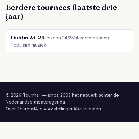
Eerdere tournees (laatste drie
jaar)
Dublin 24-25
seizoen 24/25
14 voorstellingen
Populaire muziek
© 2026 Tourmail — sinds 2003 het netwerk achter de
Nederlandse theateragenda.
Over Tourmail
Alle voorstellingen
Alle artiesten