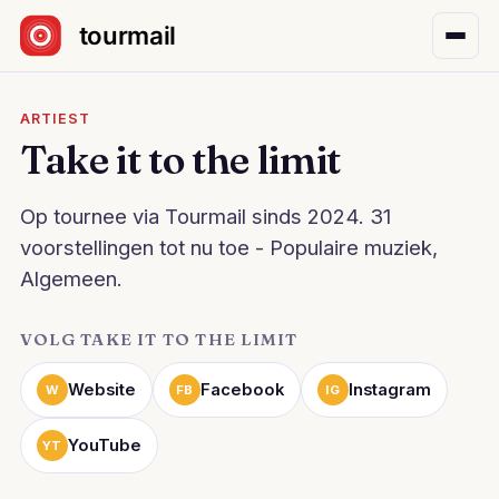
Sla navigatie over
ARTIEST
Take it to the limit
Op tournee via Tourmail sinds 2024. 31
voorstellingen tot nu toe - Populaire muziek,
Algemeen.
VOLG TAKE IT TO THE LIMIT
Website
Facebook
Instagram
W
FB
IG
YouTube
YT