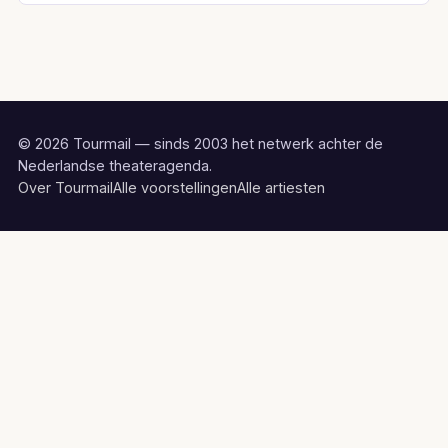
© 2026 Tourmail — sinds 2003 het netwerk achter de
Nederlandse theateragenda.
Over Tourmail
Alle voorstellingen
Alle artiesten