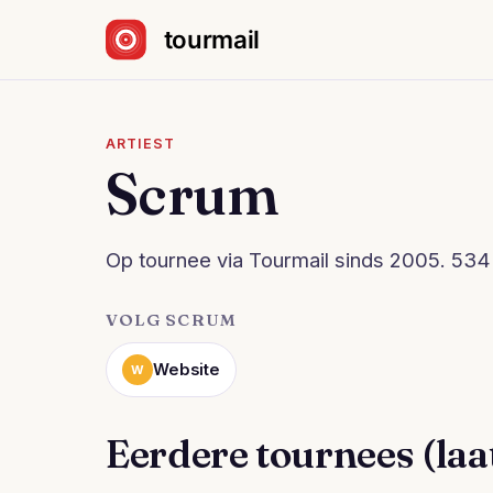
Sla navigatie over
ARTIEST
Scrum
Op tournee via Tourmail sinds 2005. 534 
VOLG SCRUM
Website
W
Eerdere tournees (laat