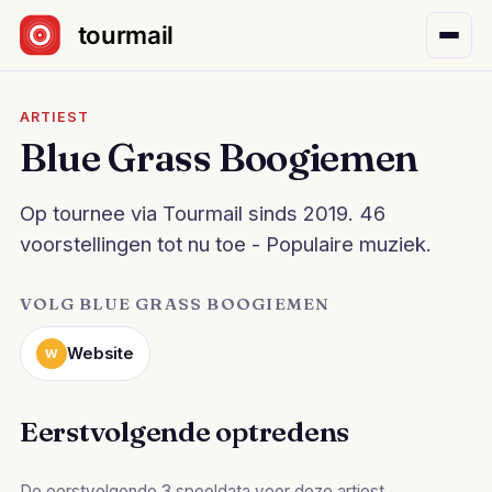
Sla navigatie over
ARTIEST
Blue Grass Boogiemen
Op tournee via Tourmail sinds 2019. 46
voorstellingen tot nu toe - Populaire muziek.
VOLG BLUE GRASS BOOGIEMEN
Website
W
Eerstvolgende optredens
De eerstvolgende 3 speeldata voor deze artiest.