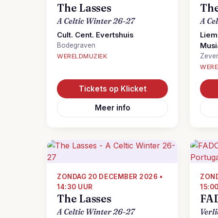
The Lasses
The
A Celtic Winter 26-27
A Ce
Cult. Cent. Evertshuis
Liem
Bodegraven
Musi
Zeve
WERELDMUZIEK
WERE
Tickets op Klicket
Meer info
ZONDAG 20 DECEMBER 2026 •
ZOND
14:30 UUR
15:0
The Lasses
FA
A Celtic Winter 26-27
Verli