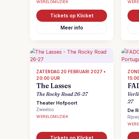
WERELDMUZIEK
WERE
Tickets op Klicket
Meer info
ZATERDAG 20 FEBRUARI 2027 •
ZOND
20:00 UUR
15:0
The Lasses
FA
The Rocky Road 26-27
Verli
27
Theater Hofpoort
Zweeloo
De R
WERELDMUZIEK
Rijswi
WERE
Tickets op Klicket