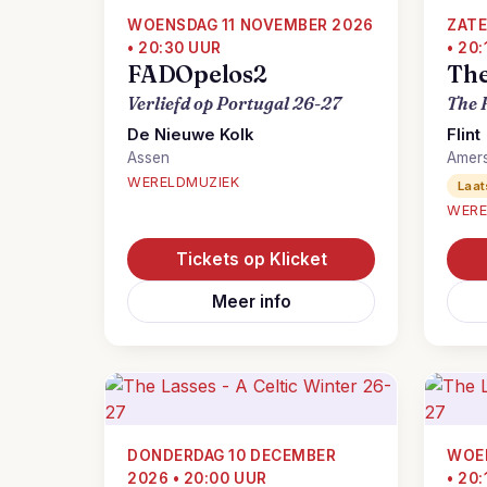
WOENSDAG 11 NOVEMBER 2026
ZATE
• 20:30 UUR
• 20
FADOpelos2
The
Verliefd op Portugal 26-27
The 
De Nieuwe Kolk
Flint
Assen
Amers
WERELDMUZIEK
Laat
WERE
Tickets op Klicket
Meer info
DONDERDAG 10 DECEMBER
WOEN
2026 • 20:00 UUR
• 20