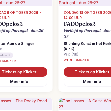
DAG 9 OKTOBER 2026 •
ZONDAG 18 OKTOBER 2026
0 UUR
14:00 UUR
DOpelos2
FADOpelos2
efd op Portugal - duo 26-
Verliefd op Portugal - duo
27
ter Aan de Slinger
Stichting Kunst in het Ker
en
(KihK)
Velp (NB)
erkocht
WERELDMUZIEK
LDMUZIEK
Tickets op Klicket
Tickets op Klicket
Meer info
Meer info