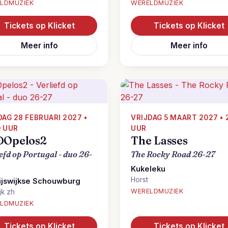
LDMUZIEK
WERELDMUZIEK
Tickets op Klicket
Tickets op Klicket
Meer info
Meer info
AG 28 FEBRUARI 2027 •
VRIJDAG 5 MAART 2027 • 
0 UUR
UUR
DOpelos2
The Lasses
efd op Portugal - duo 26-
The Rocky Road 26-27
Kukeleku
Horst
ijswijkse Schouwburg
WERELDMUZIEK
jk zh
LDMUZIEK
Tickets op Klicket
Tickets op Klicket