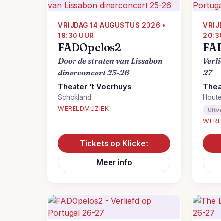
VRIJDAG 14 AUGUSTUS 2026 •
VRIJ
18:30 UUR
20:3
FADOpelos2
FA
Door de straten van Lissabon
Verli
dinerconcert 25-26
27
Theater 't Voorhuys
Thea
Schokland
Hout
WERELDMUZIEK
Uitv
WERE
Tickets op Klicket
Meer info